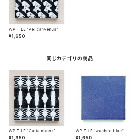
WP TILE "Pelicanvenus"
¥1,650
同じカテゴリの商品
WP TILE "Curtainbook"
WP TILE "washed blue"
¥1,650
¥1,650