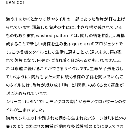
RBN-001
海や川を歩くとかつて器やタイルの一部であった陶片が打ち上げ
られています。漂着した陶片の中には、小さな柄が残されている
ものもあります。washed patternとは、陶片の柄を抽出し、再構
成することで新しい模様を生み出すguse arsのプロジェクトで
す。この模様をタイルとして生活に戻すことで、遠い未来、再び割
れて欠片となり、何処かに流れ着く日が来るかもしれません。こ
れは永遠に続けることができるサイクルです。生命が子孫を残し
ていくように、陶片もまた未来に続く模様の子孫を繋いでいく。こ
のタイルには、陶片が織り成す「時」と「模様」のめくるめく連鎖が
封じ込められています。
シリーズ“RUBIN”では、モノクロの陶片からモノクロパターンのタ
イルが生まれました。
陶片のシルエットや残された柄から生まれたパターンは「ルビンの
壺」のように図と地の関係が曖昧な多義模様のように見えてきま