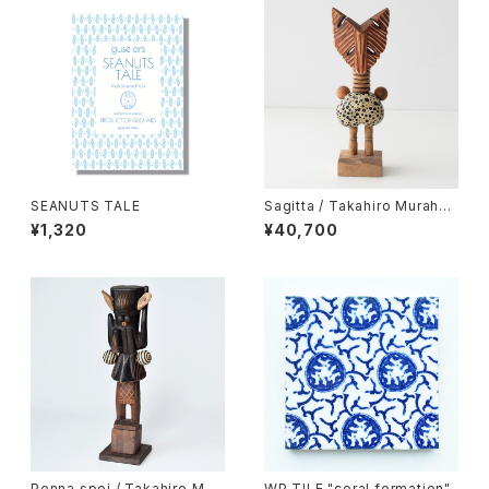
SEANUTS TALE
Sagitta / Takahiro Murahas
hi
¥1,320
¥40,700
Penna spei / Takahiro Mur
WP TILE "coral formation"