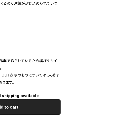
のめくるめく連鎖が封じ込められていま
作業で作られているため模様やサイ
。
D OUT表示のものについては、入荷ま
あります。
l shipping available
d to cart