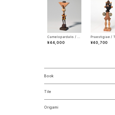
Camelopardalis / T
Praestigiae / 
akahiro Murahashi
ro Murahashi
¥44,000
¥40,700
Book
Tile
Origami