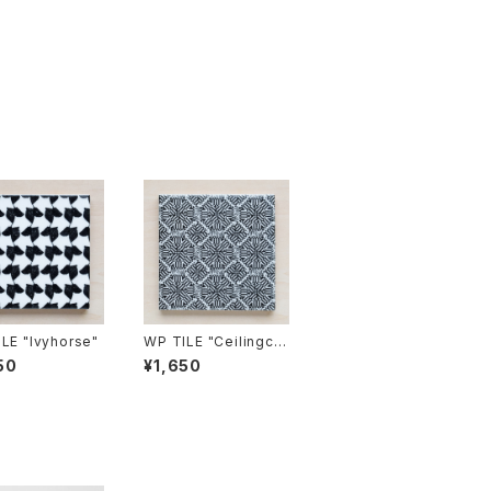
LE "Ivyhorse"
WP TILE "Ceilingcar
pet"
50
¥1,650