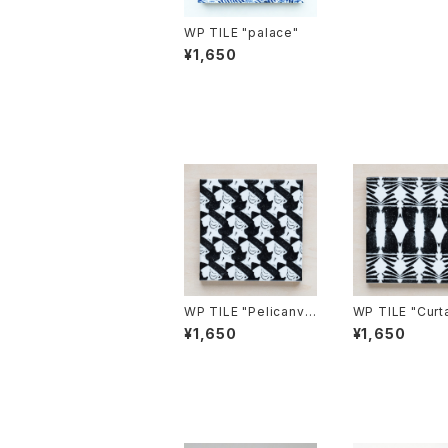
WP TILE "palace"
¥1,650
WP TILE "Pelicanve
WP TILE "Curt
nus"
ok"
¥1,650
¥1,650