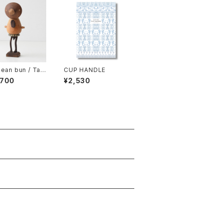
ean bun / Tak
CUP HANDLE
 Murahashi
,700
¥2,530