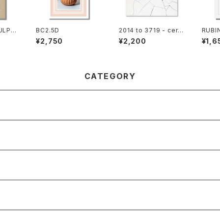
ULPT
BC2.5D
2014 to 3719 - cera
RUBIN
o Mura
mic tile posterity -
¥2,750
¥2,200
¥1,6
CATEGORY