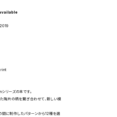
available
2019
rint
ternシリーズの本です。
は漂着した陶片の柄を繋ぎ合わせて、新しい模
年の間に制作したパターンから12種を選