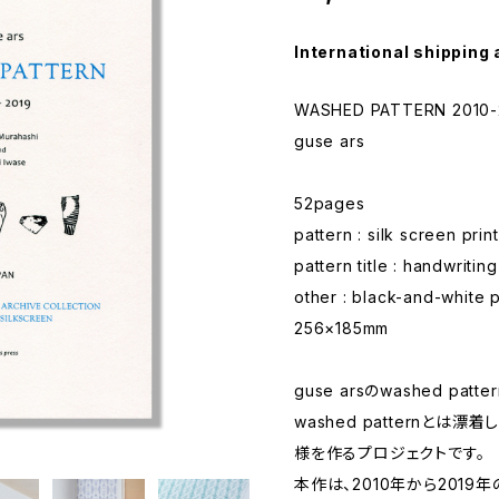
International shipping 
WASHED PATTERN 2010-
guse ars
52pages
pattern : silk screen print
pattern title : handwriting
other : black-and-white p
256×185mm
guse arsのwashed pat
washed patternと
様を作るプロジェクトです。
本作は、2010年から2019