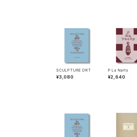
SCULPTURE DRT
P La Narts
¥3,080
¥2,640