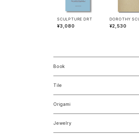
SCULPTURE DRT
DOROTHY SC
URE / Takahir
¥3,080
¥2,530
hashi
Book
Tile
Origami
Jewelry