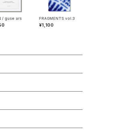
 / guse ars
FRAGMENTS vol.3
50
¥1,100