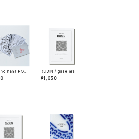
 no hana POS
RUBIN / guse ars
D set
00
¥1,650